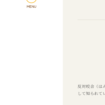
反対咬合（は
して知られて