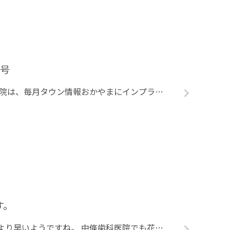
月号
こんにちは～ 中條歯科医院は、毎月タウン情報おかやまにインプラントに関しての記事が掲載されてます。 今月号は｢岡山の病院2018｣特集での｢教えて！ドクター」のページへどどーん！と2ページにわたり 紹介されました～☻ 院 […]
す。
今年は花見の開花が例年より早いようですね。 中條歯科医院でも花見を企画していますが、満開を過ぎたあたりでの開催となりそうです。 タイトルにもあるように、４月３日は午後にスタッフ研修を行うため、休診とさせて頂きます。 電話 […]