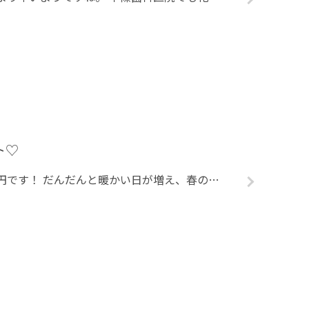
ト♡
こんにちは！保育士の福円です！ だんだんと暖かい日が増え、春の訪れを感じるようになりましたね（＾＾） さて先日の３月３日は桃の節句。女の子のお祭りの日でした☺♡ ひな祭りの起源は、季節の節目や変わり目に災難 […]