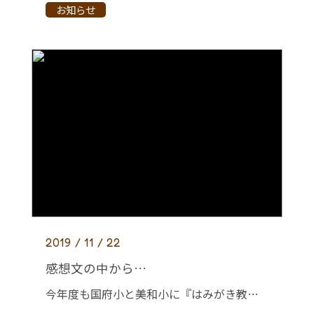
お知らせ
2019 / 11 / 22
感想文の中から…
今年度も国府小と美和小に『はみがき教室』に行かせてもらってます。 こどもたちが書いてくれる感想文の中で、私たちの間で特に盛り上がったものがありましたのでご紹介！ 国府小５年生Ｍ君。最後『うらに絵かいてます』の一言があり、 […]