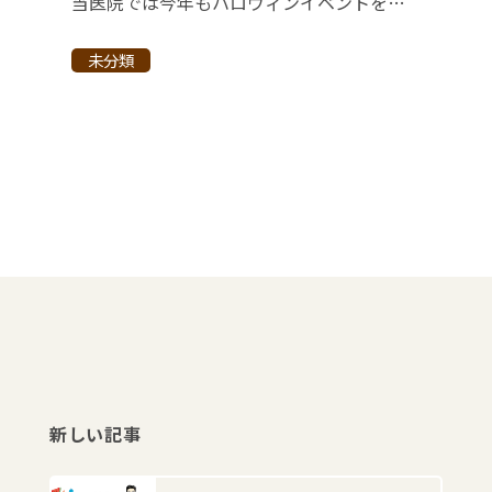
当医院では今年もハロウィンイベントを開催しました。 10月中旬から、治療を頑張った子どもたちは『つかみどりゲーム』ができ、 沢山取るぞ～！と気合いいっぱいでした(*^-^*) 31日には患者様全員にお菓子のプレゼントも配 […]
未分類
新しい記事