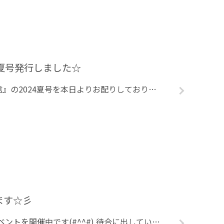
4夏号発行しました☆
院内通信の『ハピchu通信』の2024夏号を本日よりお配りしております。 診察券変更のお知らせや、この時期ならではの虫歯予防対策などの記事を載せています。 ぜひご一読ください。
ます☆彡
先月の１７日から七夕イベントを開催中です(#^^#) 待合に出している笹もだいぶ賑やかになってきました♪♪ 今年もみんなの可愛いお願いごとでいっぱいです～♡ 今週末まで笹は出しています！ 短冊もまだまだありますので来院さ […]