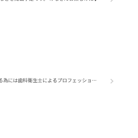
虫歯、歯周病の予防をする為には歯科衛生士によるプロフェッショナルケアのメンテナンスが重要です！細菌が増え歯周病になり始める３～4ヶ月に1度の継続的なケアをおすすめします。 ※新型コロナウイルスの影響でケアの予約も取りにく […]