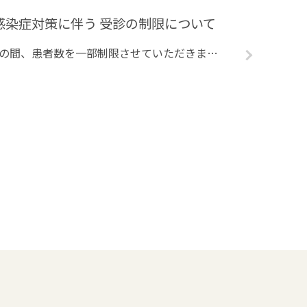
感染症対策に伴う 受診の制限について
令和2年2月28日より当面の間、患者数を一部制限させていただきます。 ただし、ドクターの判断により受診可能とすることがあります。 ご理解いただけますようお願い申し上げます。