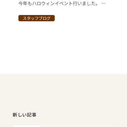
今年もハロウィンイベント行いました。 院内のディスプレイは雰囲気出ていて大人気でした！ １０月３０日（火）には来院患者さんにお菓子をプレゼント。 みなさんハロウィンの気分を味わって、楽しんでくださいました。
スタッフブログ
新しい記事