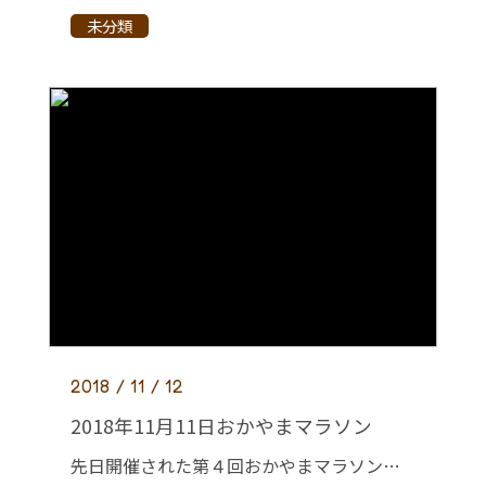
未分類
2018 / 11 / 12
2018年11月11日おかやまマラソン
先日開催された第４回おかやまマラソンに池田先生が参加しました。 今年で３回目の参加です。 今年は残念ながらあまりコンディションがよくない中、無事完走しました！ 今度は姫路城マラソンに参加します！ 記録を目指してがんばりま […]