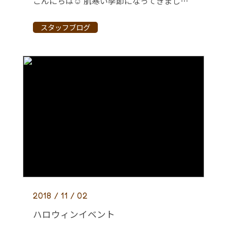
こんにちは☺ 肌寒い季節になってきましたね。 今年も小学校に歯科指導に行ってきました。 1年生から6年生までそれぞれ異なったテーマの話をみんなしっかり聞いてくれました。 歯科指導が終わった後はきれいに磨ける […]
スタッフブログ
2018 / 11 / 02
ハロウィンイベント