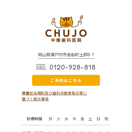
岡山県瀬戸内市長船町土師8-7
0120-928-818
ご予約はこちら
療養担当規則及び歯科点数表告示等に
基づく掲示事項
診療時間
月
火
水
木
金
土
日
祝