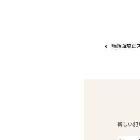
顎顔面矯正
新しい記