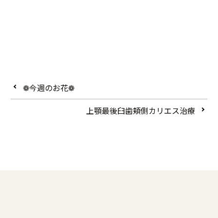
❁今週のお花❁
上顎最後臼歯頬側カリエス治療