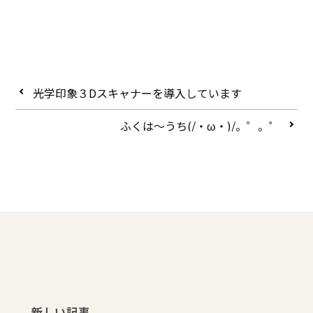
光学印象３Dスキャナーを導入しています
ふくは～うち(/・ω・)/。゜。゜
新しい記事