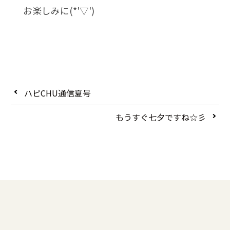
お楽しみに(*'▽')
ハピCHU通信夏号
もうすぐ七夕ですね☆彡